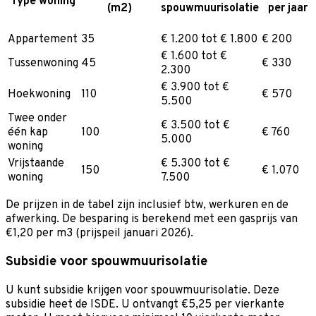
Type woning
(m2)
spouwmuurisolatie
per jaar
Appartement
35
€ 1.200 tot € 1.800
€ 200
€ 1.600 tot €
Tussenwoning
45
€ 330
2.300
€ 3.900 tot €
Hoekwoning
110
€ 570
5.500
Twee onder
€ 3.500 tot €
één kap
100
€ 760
5.000
woning
Vrijstaande
€ 5.300 tot €
150
€ 1.070
woning
7.500
De prijzen in de tabel zijn inclusief btw, werkuren en de
afwerking. De besparing is berekend met een gasprijs van
€1,20 per m3 (prijspeil januari 2026).
Subsidie voor spouwmuurisolatie
U kunt subsidie krijgen voor spouwmuurisolatie. Deze
subsidie heet de ISDE. U ontvangt €5,25 per vierkante