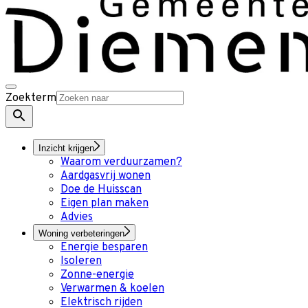
Zoekterm
Inzicht krijgen
Waarom verduurzamen?
Aardgasvrij wonen
Doe de Huisscan
Eigen plan maken
Advies
Woning verbeteringen
Energie besparen
Isoleren
Zonne-energie
Verwarmen & koelen
Elektrisch rijden