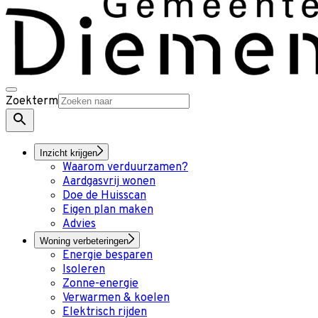
Zoekterm
Inzicht krijgen
Waarom verduurzamen?
Aardgasvrij wonen
Doe de Huisscan
Eigen plan maken
Advies
Woning verbeteringen
Energie besparen
Isoleren
Zonne-energie
Verwarmen & koelen
Elektrisch rijden